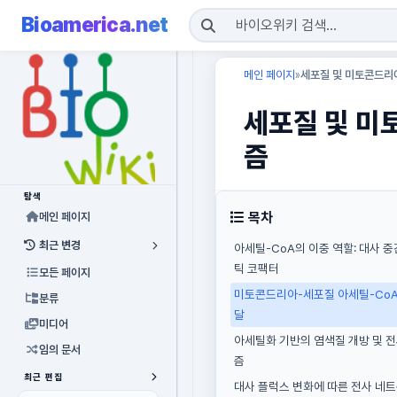
Bioamerica.net
메인 페이지
세포질 및 미토콘드리
»
세포질 및 미
즘
탐색
목차
메인 페이지
최근 변경
아세틸-CoA의 이중 역할: 대사 
틱 코팩터
모든 페이지
미토콘드리아-세포질 아세틸-CoA
분류
달
미디어
아세틸화 기반의 염색질 개방 및 
임의 문서
즘
최근 편집
대사 플럭스 변화에 따른 전사 네