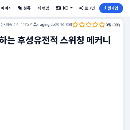
페이지
분류
랜덤
KO
로그인
회원가입
0
점
최종 수정: 1개월 전
aginglab
16 조회
(
0
명)
개하는 후성유전적 스위칭 메커니