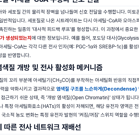
와 세포질 간의 물리적 장벽을 넘나들며 신호 전달을 수행합니다. 미토콘드
일반적입니다. 세포질로 나온 시트레이트는 다시 아세틸-CoA와 오아스피
촉진하는 일종의 '대사적 피드백 루프'를 형성합니다. 이 과정에서 중요한
A가 생성되었는지
에 대한 정보입니다. 예를 들어, 포도당 대사(Glycolysi
성된 아세틸-CoA는 각각 다른 전사 인자(예: PGC-1α와 SREBP-1c)
정을 반영합니다.
염색질 개방 및 전사 활성화 메커니즘
질의 꼬리 부분에 아세틸기(CH
CO)를 부착하는 아세틸화 반응의 직접
3
 인력을 약화시키고 결과적으로
염색질 구조를 느슨하게(Decondense)
)가 접근하기 쉬운 상태, 즉 '개방 염색질(Open Chromatin)' 상태
특정 아세틸화효소(HATs)의 활성이 저해되면, 해당 유전자 영역은 전사적으로 침
의 국소적 농도 변화는 특정 유전자 발현의 '켜짐/꺼짐' 스위치 역할을 수행
에 따른 전사 네트워크 재배선