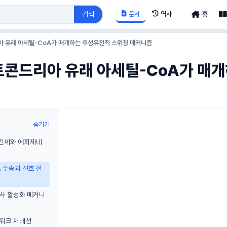
문서
역사
검색
홈
아 유래 아세틸-CoA가 매개하는 후성유전적 스위칭 메커니즘
토콘드리아 유래 아세틸-CoA가 매
숨기기
중간체와 에피제네
 수송과 신호 전
전사 활성화 메커니
트워크 재배선