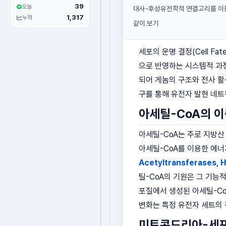
39
오늘
대사-후성유전학적 연결고리를 이
1,317
누적
같이 보기
세포의 운명 결정(Cell Fa
으로 반영하는 시스템적 과
되어 게놈의 구조와 전사 
구를 통해 유전자 발현 네트
아세틸-CoA의 이
아세틸-CoA는 주로 지방산 산
아세틸-CoA를 이용한 에너
Acetyltransferases, 
틸-CoA의 기원은 그 기능
포질에서 생성된 아세틸-CoA
변화는 특정 유전자 세트의
미토콘드리아-세포