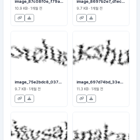
image_87c08f0e_f79adcd325
image_8697b2e7_d1ec1a97ae
10.9 KB · 1개월 전
9.7 KB · 1개월 전
image_75e2bdc8_037965da64
image_697d74bd_33e230bac6
9.7 KB · 1개월 전
11.3 KB · 1개월 전