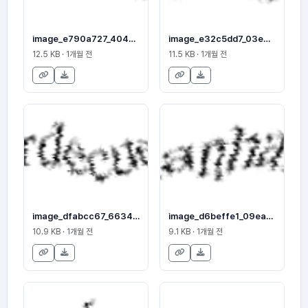
image_e790a727_404c7cf8cc
image_e32c5dd7_03e0500acf
12.5 KB · 1개월 전
11.5 KB · 1개월 전
image_dfabcc67_6634ef9ad9
image_d6beffe1_09eab9230e
10.9 KB · 1개월 전
9.1 KB · 1개월 전