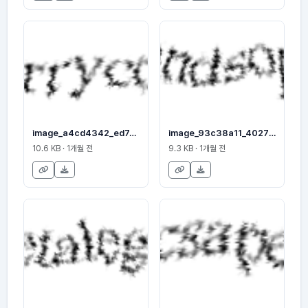
image_a4cd4342_ed7a190610
image_93c38a11_40277aca4d
10.6 KB · 1개월 전
9.3 KB · 1개월 전