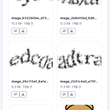
image_633280be_d73fc68f96
image_2b8ef0bd_9d857cb9cc
10.5 KB · 1개월 전
12.3 KB · 1개월 전
image_26c113ef_8afed395df
image_2241c4a0_e75f685ec9
9.3 KB · 1개월 전
11.3 KB · 1개월 전