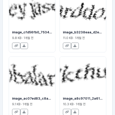
image_cfd56fb0_7534585018
image_b3238eaa_d2e399f583
9.8 KB · 1개월 전
11.0 KB · 1개월 전
image_ac07ed83_c8a36a6c55
image_a8c97011_2a61db9bc9
9.1 KB · 1개월 전
10.3 KB · 1개월 전