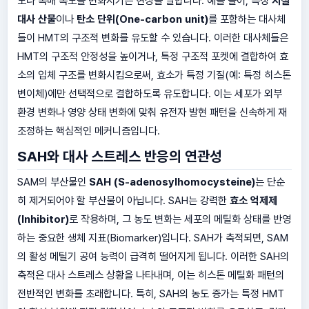
도나 촉매 속도를 변화시키는 현상을 말합니다. 예를 들어, 특정
지질
대사 산물
이나
탄소 단위(One-carbon unit)
를 포함하는 대사체
들이 HMT의 구조적 변화를 유도할 수 있습니다. 이러한 대사체들은
HMT의 구조적 안정성을 높이거나, 특정 구조적 포켓에 결합하여 효
소의 입체 구조를 변화시킴으로써, 효소가 특정 기질(예: 특정 히스톤
변이체)에만 선택적으로 결합하도록 유도합니다. 이는 세포가 외부
환경 변화나 영양 상태 변화에 맞춰 유전자 발현 패턴을 신속하게 재
조정하는 핵심적인 메커니즘입니다.
SAH와 대사 스트레스 반응의 연관성
SAM의 부산물인
SAH (S-adenosylhomocysteine)
는 단순
히 제거되어야 할 부산물이 아닙니다. SAH는 강력한
효소 억제제
(Inhibitor)
로 작용하며, 그 농도 변화는 세포의 메틸화 상태를 반영
하는 중요한 생체 지표(Biomarker)입니다. SAH가 축적되면, SAM
의 활성 메틸기 공여 능력이 급격히 떨어지게 됩니다. 이러한 SAH의
축적은 대사 스트레스 상황을 나타내며, 이는 히스톤 메틸화 패턴의
전반적인 변화를 초래합니다. 특히, SAH의 농도 증가는 특정 HMT