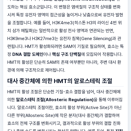
도하는 핵심 효소군입니다. 이 변형은 염색질의 구조적 상태를 변화
시켜 특정 유전자 영역의 접근성을 높이거나 낮춤으로써 유전자 발현
을 조절합니다. 예를 들어, H3K4me3(히스톤 H3의 라이신 4번 위
치 삼가 메틸화)는 일반적으로 활성 전사 영역과 연관되는 반면,
H3K9me3나 H3K27me3는 유전자 침묵(Gene Silencing)과 관
련됩니다. HMT가 활성화되려면 SAM이 기질로 필요하며, 효소는 특
정
DNA 결합 도메인
이나
핵심 구조 단백질
에 모집되어 작용합니다.
HMT의 활성은 단순히 SAM의 존재 여부뿐만 아니라, 주변 대사 환
경에 의해 구조적으로 제어됩니다.
대사 중간체에 의한 HMT의 알로스테릭 조절
HMT의 활성 조절은 단순한 기질-효소 결합을 넘어, 대사 중간체에
의한
알로스테릭 조절(Allosteric Regulation)
을 통해 이루어집
니다. 알로스테릭 조절이란, 효소의 활성 부위(Active Site)가 아닌
다른 부위(Allosteric Site)에 작은 분자(대사 중간체)가 결합하여
효소의 전체 구조를 변화시키고, 결과적으로 활성 부위의 결합 친화