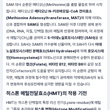
SAM 대사 순환은 메티오닌(Methionine)을 출발 물질로 하여 시작
됩니다. 메티오닌은
메티오닌 N-카르바모일-CoA 전이효소
(Methionine Adenosyltransferase, MAT)
에 의해 아데노
신과 결합하여
SAM
을 형성합니다. SAM은 이후 다양한 생체 분자
(DNA, RNA, 지질, 단백질 등)의 메틸화 반응에 참여하며, 이 과정에
서 메틸기(CH
)를 공여하고
S-아데노실호모시스테인 (SAH)
을 생
3
성합니다. SAH는 SAM의 가수분해 산물이며, 이 SAH가 다시
아데
노실호모시스테인 분해효소(SAH Hydrolase)
에 의해
호모시스테
인(Homocysteine)
과 아데노신으로 분해되면서 순환이 완료됩니
다. 이 순환은
엽산(Folate)
,
비타민 B12
,
비타민 B6
와 같은 보조
인자(Cofactors)의 도움을 받아 유지됩니다. 이 순환의 균형이 깨
지면, 메틸화 과정에 필수적인 메틸기 공여체와 억제제(SAH)의 농도
가 변동하여 후성유전체에 심각한 영향을 미칠 수 있습니다.
히스톤 메틸전달효소(HMT)의 작용 기전
HMT는 히스톤 단백질의 특정 리신 잔기(Lysine residue)에 메틸
기 그룹을 추가하여
히스톤 변형(Histone Modification)
을 유