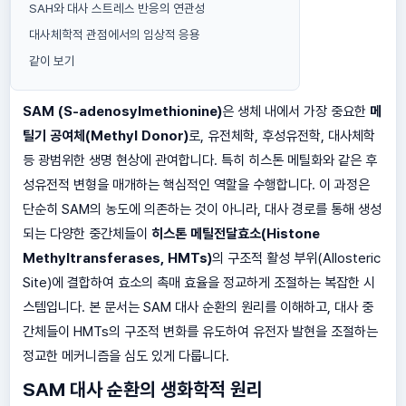
SAH와 대사 스트레스 반응의 연관성
대사체학적 관점에서의 임상적 응용
같이 보기
SAM (S-adenosylmethionine)
은 생체 내에서 가장 중요한
메
틸기 공여체(Methyl Donor)
로, 유전체학, 후성유전학, 대사체학
등 광범위한 생명 현상에 관여합니다. 특히 히스톤 메틸화와 같은 후
성유전적 변형을 매개하는 핵심적인 역할을 수행합니다. 이 과정은
단순히 SAM의 농도에 의존하는 것이 아니라, 대사 경로를 통해 생성
되는 다양한 중간체들이
히스톤 메틸전달효소(Histone
Methyltransferases, HMTs)
의 구조적 활성 부위(Allosteric
Site)에 결합하여 효소의 촉매 효율을 정교하게 조절하는 복잡한 시
스템입니다. 본 문서는 SAM 대사 순환의 원리를 이해하고, 대사 중
간체들이 HMTs의 구조적 변화를 유도하여 유전자 발현을 조절하는
정교한 메커니즘을 심도 있게 다룹니다.
SAM 대사 순환의 생화학적 원리