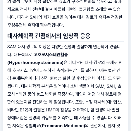
의 활성 부위에 직접 결합하여 효소의 구조적 변화를 유도하고, 결과
적으로 전사체 전반에 걸쳐 메틸화 패턴의 불균형을 초래할 수 있습
니다. 따라서 SAH의 제거 효율을 높이는 대사 경로의 유지는 건강한
후성유전체 유지에 필수적입니다.
대사체학적 관점에서의 임상적 응용
SAM 대사 경로의 이상은 다양한 질병과 밀접하게 연관되어 있습니
다. 대표적으로
고호모시스테인혈증
(Hyperhomocysteinemia)
은 메티오닌 대사 경로의 문제로 인
해 호모시스테인이 과도하게 축적되는 상태를 말하며, 이는 혈관 건
강 문제뿐만 아니라 신경 퇴행성 질환 및 후성유전체 이상과도 연관
됩니다. 대사체학적 분석은 혈액이나 소변 샘플에서 SAM, SAH, 호
모시스테인 등의 농도 변화를 측정하여, 개인이 어떤 대사 경로에 결
함이 있는지를 진단하는 데 활용됩니다. 또한, 특정 대사체(예: 엽산,
비타민 B12)의 결핍은 HMT의 활성을 저해하여, 암 발생이나 발달
장애와 같은 질병의 위험도를 예측하는 데 사용될 수 있습니다. 이러
한 지식은
정밀의료(Precision Medicine)
의 관점에서, 환자 맞