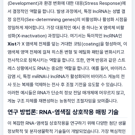
(Development)과 환경 변화에 대한 대응(Stress Response)에
서 결정적인 역할을 합니다. 발생 과정에서, 특정 lncRNA는 성별 결
정 유전자(Sex-determining genes)의 비활성화나 활성화 시점을
정밀하게 제어합니다. 가장 대표적인 예시 중 하나는 X 염색체 비활
성화(X-inactivation) 과정입니다. 여기서는 특이적인 lncRNA인
Xist
가 X 염색체 전체를 덮는 거대한 코팅(coating)을 형성하여, 이
염색체 영역 전체에 걸쳐 히스톤 변형 및 메틸화 패턴을 변화시키고
전사적으로 침묵시키는 역할을 합니다. 또한, 면역 반응과 같은 스트
레스 상황에서도 RNA는 중요한 역할을 합니다. 예를 들어, 바이러스
감염 시, 특정 miRNA나 lncRNA가 활성화되어 바이러스 게놈의 전
사 또는 복제를 억제하는 전사 후 조절 기전을 유도할 수 있습니다.
이러한 예시들은 RNA가 단순히 정보 전달 매개체에 머무르지 않고,
게놈 구조 자체를 재편성하는 능동적인 조절자임을 보여줍니다.
연구 방법론: RNA-염색질 상호작용 매핑 기술
이 복잡한 RNA-염색질 상호작용을 연구하기 위해 다양한 첨단 생물
정보학적 및 분자생물학적 기술들이 개발되었습니다. 가장 핵심적인