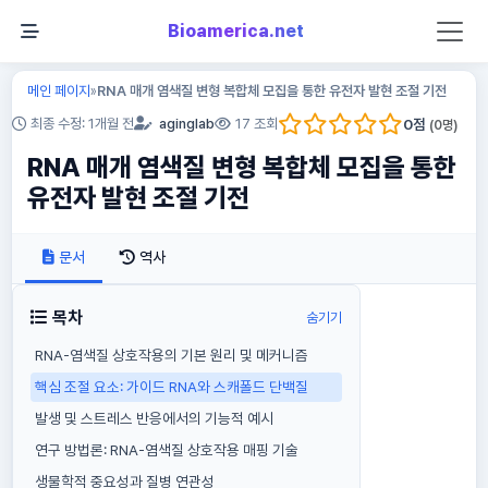
Bioamerica.net
메인 페이지
RNA 매개 염색질 변형 복합체 모집을 통한 유전자 발현 조절 기전
»
0
점
최종 수정: 1개월 전
aginglab
17 조회
(
0
명)
RNA 매개 염색질 변형 복합체 모집을 통한
유전자 발현 조절 기전
문서
역사
목차
숨기기
RNA-염색질 상호작용의 기본 원리 및 메커니즘
핵심 조절 요소: 가이드 RNA와 스캐폴드 단백질
발생 및 스트레스 반응에서의 기능적 예시
연구 방법론: RNA-염색질 상호작용 매핑 기술
생물학적 중요성과 질병 연관성