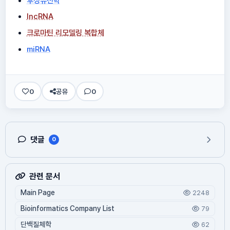
후성유전학
lncRNA
크로마틴 리모델링 복합체
miRNA
0
공유
0
댓글
0
관련 문서
Main Page
2248
Bioinformatics Company List
79
단백질체학
62