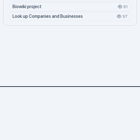
Biowiki project
61
Look up Companies and Businesses
57
Bioamerica.net
1,316 문서
3 기여자
15,401 조회
52 오늘 방문
1,351 누적 방문
© 2026 바이오위키. All rights reserved.
Bioamerica.net — 생명과학 위키