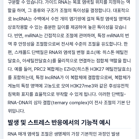
구분할 수 있습니다. 가이드 RNA는 목표 염색질 위치를 지정하는 역
할을 하며, 그 종류와 구조가 조절의 특이성을 결정합니다. 대표적으
로 lncRNA는 수백에서 수천 개의 염기쌍에 걸쳐 특정 염색질 영역과
상호작용할 수 있는 충분한 길이를 제공하여 높은 특이성을 갖습니
다. 반면, miRNA는 간접적으로 조절에 관여하며, 특정 mRNA의 번
역 후 안정성을 조절함으로써 전사체 수준의 조절을 유도합니다. 한
편, 스캐폴드 단백질은 RNA와 염색질 변형 효소(예: 히스톤 메틸전
달효소, 아세틸전달효소)를 물리적으로 연결하는 접합체 역할을 합니
다. 예를 들어, PRC2 복합체는 EZH2(히스톤 H3K27 메틸전달효소)
를 포함하는데, 특정 lncRNA가 이 복합체에 결합함으로써, 복합체가
게놈의 특정 영역에 고농도로 모여 H3K27me3와 같은 후성유전적
침묵화 표지를 효율적으로 부착할 수 있게 됩니다. 이러한 단백질-
RNA-DNA의 삼자 결합(ternary complex)이 전사 조절의 기본 단
위입니다.
발생 및 스트레스 반응에서의 기능적 예시
RNA 매개 염색질 조절은 생명체의 가장 기본적인 과정인 발생