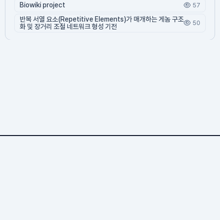
Biowiki project
57
반복 서열 요소(Repetitive Elements)가 매개하는 게놈 구조
50
화 및 장거리 조절 네트워크 형성 기전
Bioamerica.net
1,245 문서
3 기여자
14,061 조회
49 오늘 방문
1,223 누적 방문
© 2026 바이오위키. All rights reserved.
Bioamerica.net — 생명과학 위키