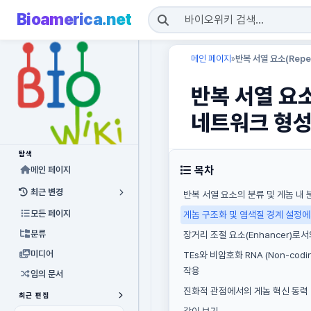
Bioamerica.net
메인 페이지
반복 서열 요소(Repe
»
반복 서열 요소
네트워크 형성
탐색
목차
메인 페이지
최근 변경
반복 서열 요소의 분류 및 게놈 내 
모든 페이지
게놈 구조화 및 염색질 경계 설정
분류
장거리 조절 요소(Enhancer)로
미디어
TEs와 비암호화 RNA (Non-codi
작용
임의 문서
진화적 관점에서의 게놈 혁신 동력
최근 편집