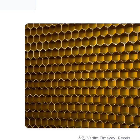
사진: Vadim Timayev · Pexels