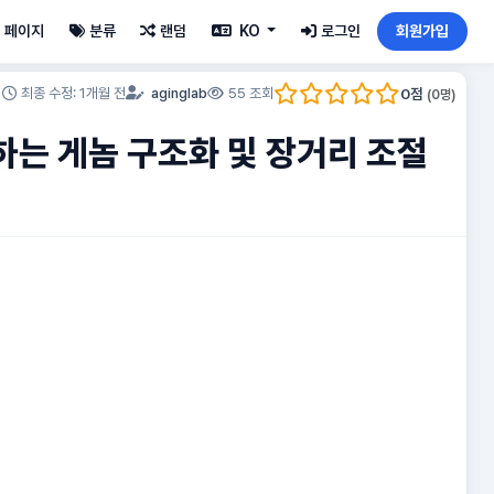
페이지
분류
랜덤
KO
로그인
회원가입
0
점
최종 수정: 1개월 전
aginglab
55 조회
(
0
명)
매개하는 게놈 구조화 및 장거리 조절