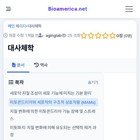
Bioamerica.net
메인 페이지
대사체학
»
0
점
최종 수정: 1개월 전
aginglab
25 조회
(
0
명)
대사체학
문서
역사
목차
숨기기
세포막 지질 조성이 세포 기능에 미치는 기본 원리
미토콘드리아와 세포막의 구조적 상호작용 (MAMs)
지질 변화에 의한 미토콘드리아 기능 장애 및 스트레
스
미토파지: 지질 변화에 의해 유도되는 선택적 제거 과
정