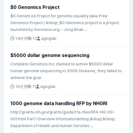
$0 Genomics Project
$0 Genom ics Project for genomic equality (aka: Free
Genomics Project ) &nbsp; $0 Genomics project is a project
launched by Genomics.org. - Jong Bhak …
14년 전
13
aginglab
$5000 dollar genome sequencing
Complete Genomics Inc. claimed to achive $5000 dollar
human genome sequencing in 2009. However, they failed to
achieve the goal.
16년 전
11
aginglab
1000 genome data handling RFP by NHGRI
http://grants.nih.gov/grants/guide/rfa-files/RFA-HG-09-
001.html Part I Overview Information&nbsp;&nbsp;&nbsp;
Department of Health and Human Services …