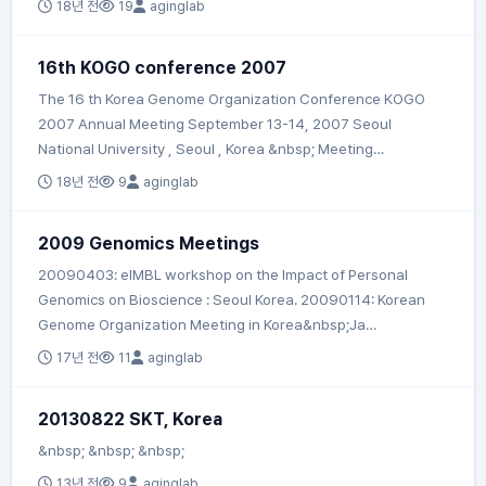
18년 전
19
aginglab
16th KOGO conference 2007
The 16 th Korea Genome Organization Conference KOGO
2007 Annual Meeting September 13-14, 2007 Seoul
National University , Seoul , Korea &nbsp; Meeting…
18년 전
9
aginglab
2009 Genomics Meetings
20090403: eIMBL workshop on the Impact of Personal
Genomics on Bioscience : Seoul Korea. 20090114: Korean
Genome Organization Meeting in Korea&nbsp;Ja…
17년 전
11
aginglab
20130822 SKT, Korea
&nbsp; &nbsp; &nbsp;
13년 전
9
aginglab