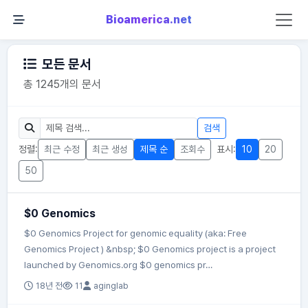
Bioamerica.net
모든 문서
총 1245개의 문서
검색
정렬:
최근 수정
최근 생성
제목 순
조회수
표시:
10
20
50
$0 Genomics
$0 Genomics Project for genomic equality (aka: Free
Genomics Project ) &nbsp; $0 Genomics project is a project
launched by Genomics.org $0 genomics pr…
18년 전
11
aginglab